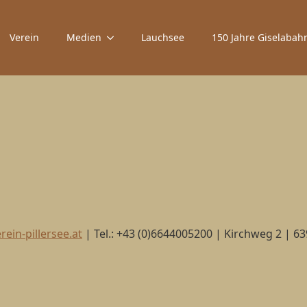
Verein
Medien
Lauchsee
150 Jahre Giselabah
ein-pillersee.at
| Tel.: +43 (0)6644005200 | Kirchweg 2 | 6