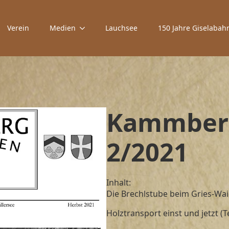
Verein
Medien
Lauchsee
150 Jahre Giselabah
Kammberg
2/2021
Inhalt:
Die Brechlstube beim Gries-Wai
Holztransport einst und jetzt (Te