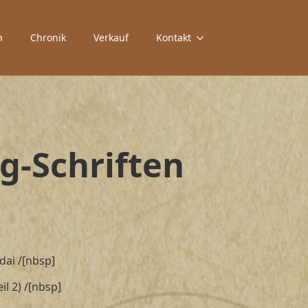
n
Chronik
Verkauf
Kontakt
-Schriften
dai /[nbsp]
il 2) /[nbsp]