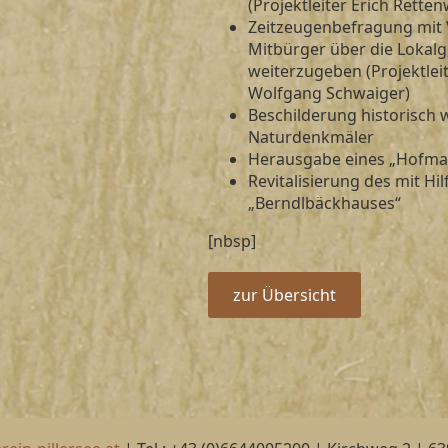
(Projektleiter Erich Rette
Zeitzeugenbefragung mit 
Mitbürger über die Lokalg
weiterzugeben (Projektlei
Wolfgang Schwaiger)
Beschilderung historisch 
Naturdenkmäler
Herausgabe eines „Hofma
Revitalisierung des mit H
„Berndlbäckhauses“
[nbsp]
zur Übersicht