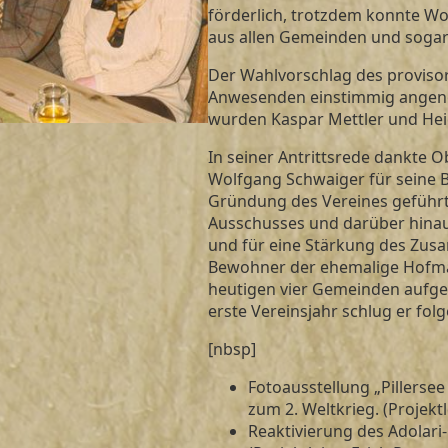
förderlich, trotzdem konnte W
aus allen Gemeinden und sogar
Der Wahlvorschlag des proviso
Anwesenden einstimmig ange
wurden Kaspar Mettler und Heidi
In seiner Antrittsrede dankte
Wolfgang Schwaiger für seine B
Gründung des Vereines geführ
Ausschusses und darüber hinaus
und für eine Stärkung des Zus
Bewohner der ehemalige Hofmark
heutigen vier Gemeinden aufget
erste Vereinsjahr schlug er fo
[nbsp]
Fotoausstellung „Pillersee 
zum 2. Weltkrieg. (Projekt
Reaktivierung des Adolari