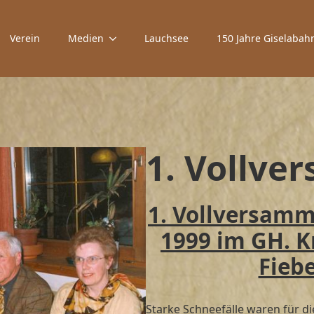
Verein
Medien
Lauchsee
150 Jahre Giselabah
1. Vollv
1. Vollversamm
1999 im GH. 
Fieb
Starke Schneefälle waren für d