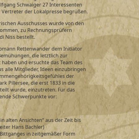
olfgang Schwaiger 27 Interessenten
 Vertreter der Lokalpresse begrüßen.
rischen Ausschusses wurde von den
nommen, zu Rechnungsprüfern
 Niss bestellt.
 Obmann Rettenwander dem Initiator
emühungen, die letztlich zur
t haben und ersuchte das Team des
 alle Mitglieder, Ideen einzubringen
ammengehörigkeitsgefühles der
 Pillersee, die erst 1833 in die
eilt wurde, einzutreten. Für das
lgende Schwerpunkte vor:
in alten Ansichten“ aus der Zeit bis
leiter Hans Bachler)
-Bittganges in zeitgemäßer Form