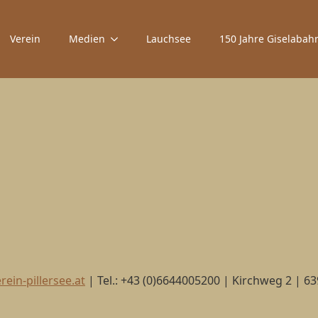
Verein
Medien
Lauchsee
150 Jahre Giselabah
ein-pillersee.at
| Tel.: +43 (0)6644005200 | Kirchweg 2 | 6