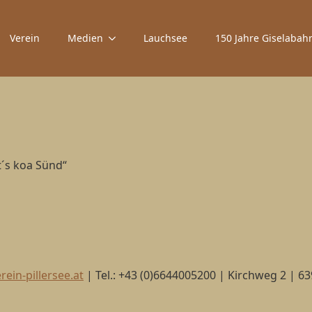
Verein
Medien
Lauchsee
150 Jahre Giselabah
t´s koa Sünd“
ein-pillersee.at
| Tel.: +43 (0)6644005200 | Kirchweg 2 | 6